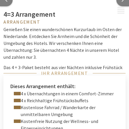
MENÜ
4=3 Arrangement
ARRANGEMENT
Genießen Sie einen wunderschönen Kurzurlaub im Osten der
Niederlande. Entdecken Sie Arnheim und die Schönheit der
Umgebung des Hotels. Wir verschenken Ihnen eine
Übernachtung: Sie übernachten 4 Nächte in unserem Hotel
und zahlen nur 3.
Das 4 = 3-Paket besteht aus vier Nächten inklusive Frühstück
IHR ARRANGEMENT
für 2 Personen. Die kostenlose Nutzung der Fitness, das
kostenlose Parken und die Nutzung des WIFI-Netzwerks sind
Dieses Arrangement enthält:
ebenfalls im Paket enthalten.
4 x Übernachtungen in einem Comfort-Zimmer
4 x Reichhaltige Frühstücksbuffets
Kostenlose Fahrrad / Wanderkarte der
unmittelbaren Umgebung
Kostenfreie Nutzung der Wellness- und
Fitnesseinrichtungen