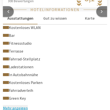
308 Bewertungen
HOTELINFORMATIONEN
Ausstattungen
Gut zu wissen
Karte
Kostenloses WLAN
Bar
Fitnessstudio
Terrasse
Fahrrad-Stellplatz
Ladestationen
In Autobahnnähe
Kostenloses Parken
Fahrradverleih
Green Key
Mehr anzeigen