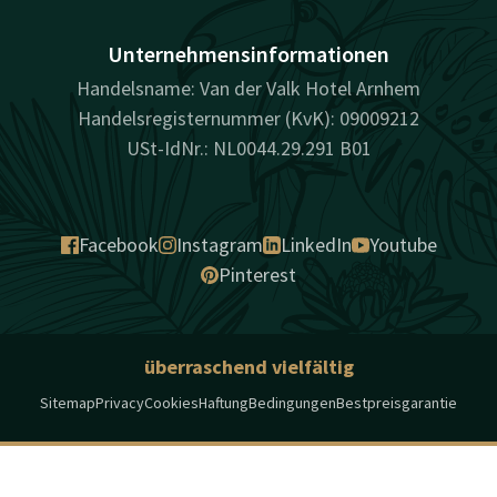
Unternehmensinformationen
Handelsname: Van der Valk Hotel Arnhem
Handelsregisternummer (KvK): 09009212
USt-IdNr.: NL0044.29.291 B01
Facebook
Instagram
LinkedIn
Youtube
Pinterest
überraschend vielfältig
Sitemap
Privacy
Cookies
Haftung
Bedingungen
Bestpreisgarantie