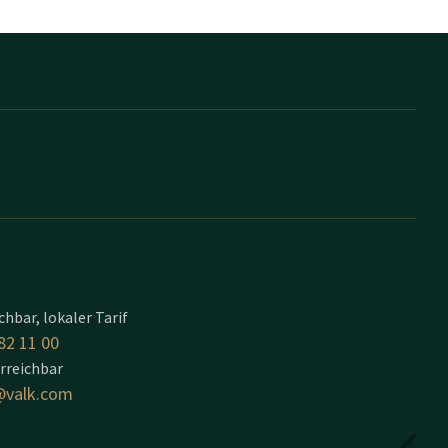
t
ichbar, lokaler Tarif
82 11 00
erreichbar
valk.com