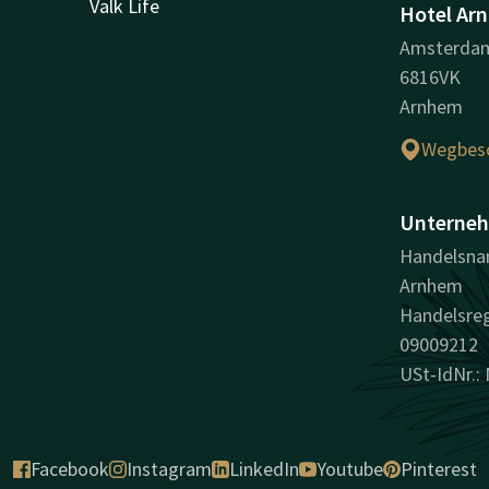
Valk Life
Hotel Ar
Amsterda
6816VK
Arnhem
Wegbesc
Unterneh
Handelsnam
Arnhem
Handelsre
09009212
USt-IdNr.:
Facebook
Instagram
LinkedIn
Youtube
Pinterest