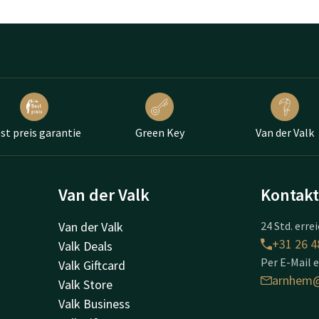
st preis garantie
Green Key
Van der Valk
Van der Valk
Kontak
Van der Valk
24 Std. erre
+31 26 4
Valk Deals
Per E-Mail 
Valk Giftcard
arnhem@
Valk Store
Valk Business