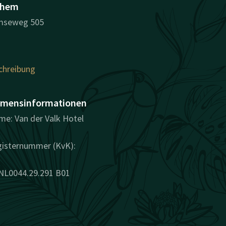
nhem
mseweg 505
hreibung
mensinformationen
e: Van der Valk Hotel
gisternummer (KvK):
 NL0044.29.291 B01