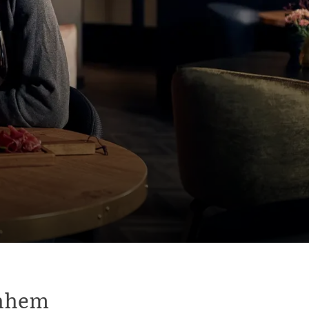
rnhem