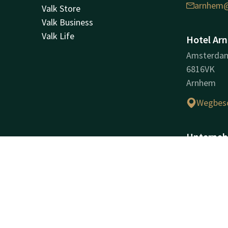
arnhem@
Valk Store
Valk Business
Valk Life
Hotel Ar
Amsterda
6816VK
Arnhem
Wegbesc
Unterneh
Handelsnam
Arnhem
Handelsre
09009212
USt-IdNr.: