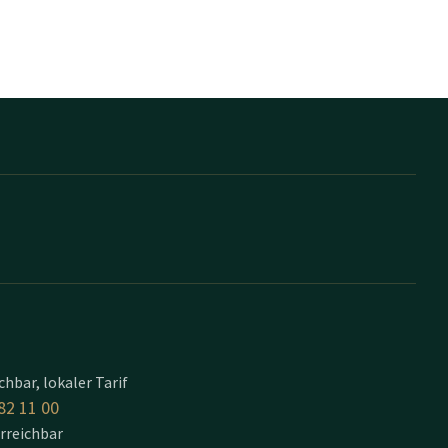
t
ichbar, lokaler Tarif
82 11 00
erreichbar