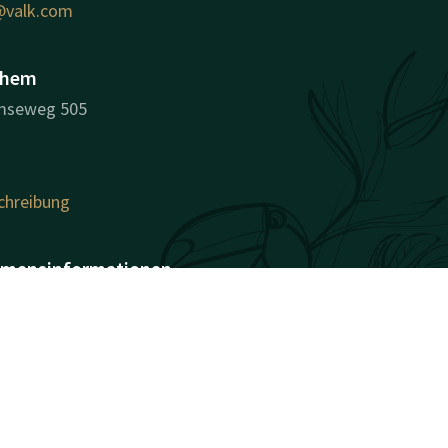
valk.com
nhem
mseweg 505
hreibung
mensinformationen
e: Van der Valk Hotel
gisternummer (KvK):
 NL0044.29.291 B01