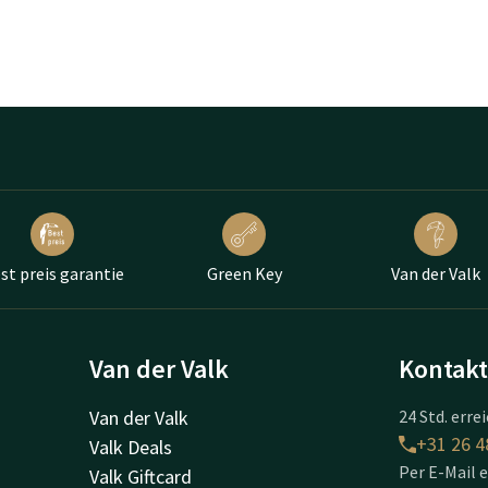
st preis garantie
Green Key
Van der Valk
Van der Valk
Kontak
Van der Valk
24 Std. erre
+31 26 4
Valk Deals
Per E-Mail 
Valk Giftcard