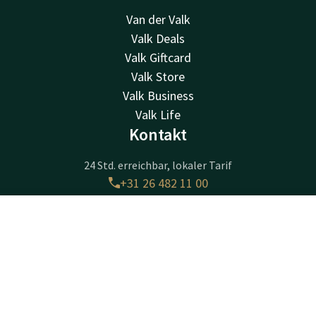
Van der Valk
Valk Deals
Valk Giftcard
Valk Store
Valk Business
Valk Life
Kontakt
24 Std. erreichbar, lokaler Tarif
+31 26 482 11 00
Per E-Mail erreichbar
arnhem@valk.com
Kontakt
Account
DE
Jetzt buchen
Hotel Arnhem
Amsterdamseweg 505
6816VK