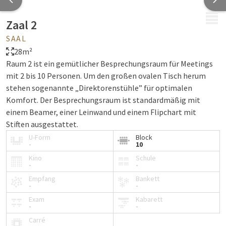
MENÜ
Zaal 2
SAAL
28m²
Raum 2 ist ein gemütlicher Besprechungsraum für Meetings
mit 2 bis 10 Personen. Um den großen ovalen Tisch herum
stehen sogenannte „Direktorenstühle” für optimalen
Komfort. Der Besprechungsraum ist standardmäßig mit
einem Beamer, einer Leinwand und einem Flipchart mit
Stiften ausgestattet.
U-Form
Block
-
10
Kino
Schule
-
-
Empfang
Bankett
-
-
Exam
Kabarett
-
-
Carré