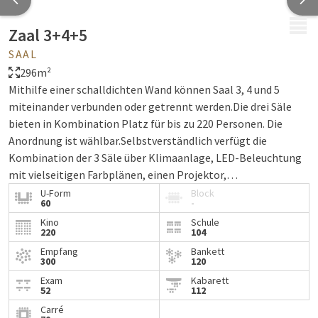
MENÜ
Zaal 3+4+5
SAAL
296m²
Mithilfe einer schalldichten Wand können Saal 3, 4 und 5
miteinander verbunden oder getrennt werden.Die drei Säle
bieten in Kombination Platz für bis zu 220 Personen. Die
Anordnung ist wählbar.Selbstverständlich verfügt die
Kombination der 3 Säle über Klimaanlage, LED-Beleuchtung
mit vielseitigen Farbplänen, einen Projektor,
Projektionswand, Flipchart mit Stiften und WIFI-Internet.
U-Form
Block
60
-
Kino
Schule
220
104
Empfang
Bankett
300
120
Exam
Kabarett
52
112
Carré