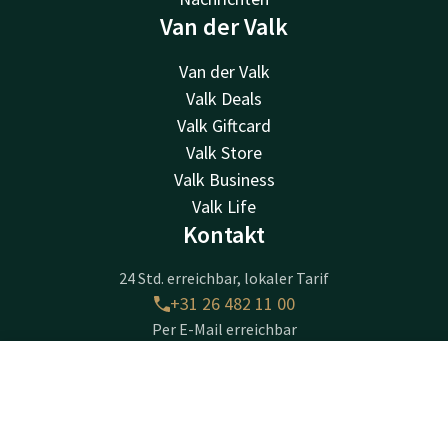
Van der Valk
Van der Valk
Valk Deals
Valk Giftcard
Valk Store
Valk Business
Valk Life
Kontakt
24 Std. erreichbar, lokaler Tarif
+31 26 482 11 00
Per E-Mail erreichbar
arnhem@valk.com
Kontakt
Account
DE
Hotel Arnhem
Jetzt buchen