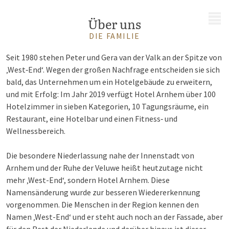
MENÜ
Über uns
DIE FAMILIE
Seit 1980 stehen Peter und Gera van der Valk an der Spitze von
‚West‑End‘. Wegen der großen Nachfrage entscheiden sie sich
bald, das Unternehmen um ein Hotelgebäude zu erweitern,
und mit Erfolg: Im Jahr 2019 verfügt Hotel Arnhem über 100
Hotelzimmer in sieben Kategorien, 10 Tagungsräume, ein
Restaurant, eine Hotelbar und einen Fitness‑ und
Wellnessbereich.
Die besondere Niederlassung nahe der Innenstadt von
Arnhem und der Ruhe der Veluwe heißt heutzutage nicht
mehr ‚West-End‘, sondern Hotel Arnhem. Diese
Namensänderung wurde zur besseren Wiedererkennung
vorgenommen. Die Menschen in der Region kennen den
Namen ‚West-End‘ und er steht auch noch an der Fassade, aber