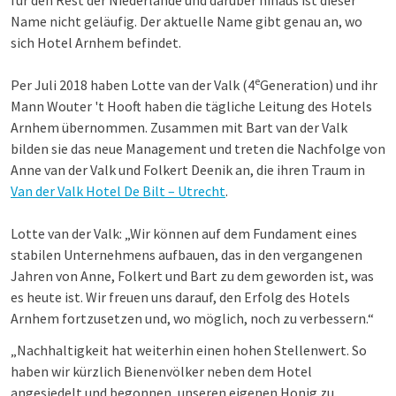
für den Rest der Niederlande und darüber hinaus ist dieser
Name nicht geläufig. Der aktuelle Name gibt genau an, wo
sich Hotel Arnhem befindet.
e
Per Juli 2018 haben Lotte van der Valk (4
Generation) und ihr
Mann Wouter 't Hooft haben die tägliche Leitung des Hotels
Arnhem übernommen. Zusammen mit Bart van der Valk
bilden sie das neue Management und treten die Nachfolge von
Anne van der Valk und Folkert Deenik an, die ihren Traum in
Van der Valk Hotel De Bilt – Utrecht
.
Lotte van der Valk: „Wir können auf dem Fundament eines
stabilen Unternehmens aufbauen, das in den vergangenen
Jahren von Anne, Folkert und Bart zu dem geworden ist, was
es heute ist. Wir freuen uns darauf, den Erfolg des Hotels
Arnhem fortzusetzen und, wo möglich, noch zu verbessern.“
„Nachhaltigkeit hat weiterhin einen hohen Stellenwert. So
haben wir kürzlich Bienenvölker neben dem Hotel
angesiedelt und begonnen, unseren eigenen Honig zu