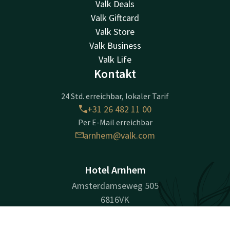
Valk Deals
Valk Giftcard
Valk Store
Valk Business
Valk Life
Kontakt
24 Std. erreichbar, lokaler Tarif
+31 26 482 11 00
Per E-Mail erreichbar
arnhem@valk.com
Hotel Arnhem
Amsterdamseweg 505
6816VK
Arnhem
Kontakt
Account
DE