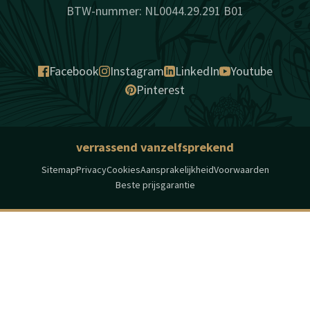
BTW-nummer: NL0044.29.291 B01
Facebook
Instagram
LinkedIn
Youtube
Pinterest
verrassend vanzelfsprekend
Sitemap
Privacy
Cookies
Aansprakelijkheid
Voorwaarden
Beste prijsgarantie