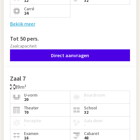
12
32
Carré
24
Bekijk meer
Tot 50 pers.
Zaalcapaciteit
Direct aanvragen
Zaal 7
89m²
U-vorm
Boardroom
20
-
Theater
School
70
32
Receptie
Gala diner
-
-
Examen
Cabaret
16
48