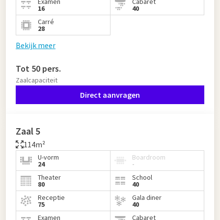
Examen
Cabaret
16
40
Carré
28
Bekijk meer
Tot 50 pers.
Zaalcapaciteit
Direct aanvragen
Zaal 5
114m²
U-vorm
Boardroom
24
-
Theater
School
80
40
Receptie
Gala diner
75
40
Examen
Cabaret