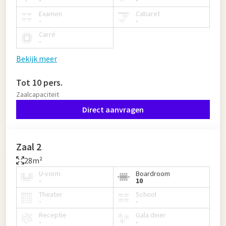
-
-
Examen
Cabaret
-
-
Carré
-
Bekijk meer
Tot 10 pers.
Zaalcapaciteit
Direct aanvragen
Zaal 2
28m²
U-vorm
Boardroom
-
10
Theater
School
-
-
Receptie
Gala diner
-
-