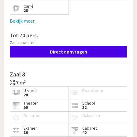
Carré
28
Bekijk meer
Tot 70 pers.
Zaalcapaciteit
Direct aanvragen
Zaal 8
70m²
U-vorm
Boardroom
20
-
Theater
School
50
32
Receptie
Gala diner
-
-
Examen
Cabaret
16
40