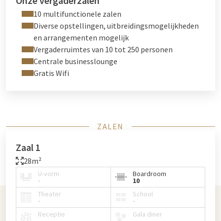
Onze vergaderzalen
10 multifunctionele zalen
Diverse opstellingen, uitbreidingsmogelijkheden
en arrangementen mogelijk
Vergaderruimtes van 10 tot 250 personen
Centrale businesslounge
Gratis Wifi
ZALEN
Zaal 1
28m²
U-vorm
Boardroom
-
10
Theater
School
-
-
Receptie
Gala diner