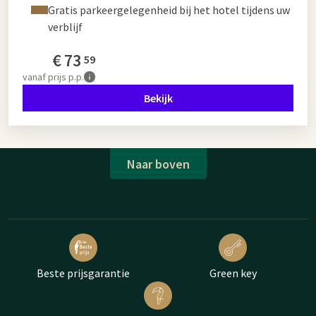
Gratis parkeergelegenheid bij het hotel tijdens uw
verblijf
€
73
59
vanaf
prijs p.p.
Bekijk
Naar boven
Beste prijsgarantie
Green key