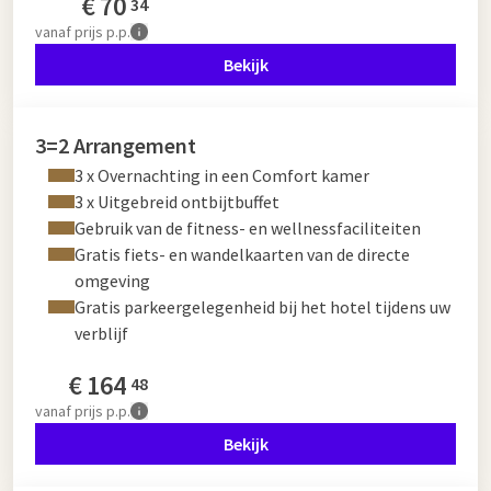
€
70
34
vanaf
prijs p.p.
Bekijk
3=2 Arrangement
3 x Overnachting in een Comfort kamer
3 x Uitgebreid ontbijtbuffet
Gebruik van de fitness- en wellnessfaciliteiten
Gratis fiets- en wandelkaarten van de directe
omgeving
Gratis parkeergelegenheid bij het hotel tijdens uw
verblijf
€
164
48
vanaf
prijs p.p.
Bekijk