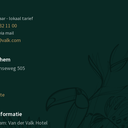
ar - lokaal tarief
82 11 00
via mail
valk.com
nhem
mseweg 505
ute
nformatie
m: Van der Valk Hotel