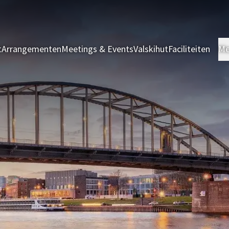
t
Arrangementen
Meetings & Events
Valskihut
Faciliteiten
Me