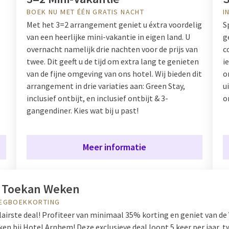
BOEK NU MET ÉÉN GRATIS NACHT
I
Met het 3=2 arrangement geniet u éxtra voordelig
S
van een heerlijke mini-vakantie in eigen land. U
g
overnacht namelijk drie nachten voor de prijs van
c
twee. Dit geeft u de tijd om extra lang te genieten
i
van de fijne omgeving van ons hotel. Wij bieden dit
o
arrangement in drie variaties aan: Green Stay,
u
inclusief ontbijt, en inclusief ontbijt & 3-
o
gangendiner. Kies wat bij u past!
Meer informatie
 Toekan Weken
EGBOEKKORTING
airste deal! Profiteer van minimaal 35% korting en geniet van de
en bij Hotel Arnhem! Deze exclusieve deal loopt 5 keer per jaar, 