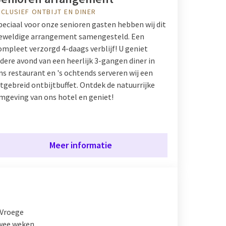
NCLUSIEF ONTBIJT EN DINER
peciaal voor onze senioren gasten hebben wij dit
eweldige arrangement samengesteld. Een
ompleet verzorgd 4-daags verblijf! U geniet
edere avond van een heerlijk 3-gangen diner in
ns restaurant en 's ochtends serveren wij een
itgebreid ontbijtbuffet. Ontdek de natuurrijke
mgeving van ons hotel en geniet!
Meer informatie
 Vroege
twee weken