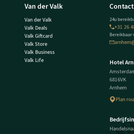
Van der Valk
Contact
Van der Valk
24u bereikba
+31 26 4
Valk Deals
Bereikbaar 
Valk Giftcard
arnhem@
Valk Store
Valk Business
Valk Life
Hotel Ar
Amsterda
6816VK
Arnhem
Plan ro
Bedrijfsi
Handelsnaa