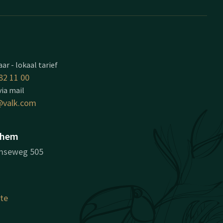
ar - lokaal tarief
82 11 00
via mail
valk.com
nhem
mseweg 505
ute