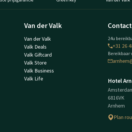
Van der Valk
Contact
Van der Valk
24u bereikba
+31 26 4
Valk Deals
Bereikbaar 
Valk Giftcard
arnhem@
Valk Store
Valk Business
Valk Life
Hotel Ar
Amsterda
6816VK
Arnhem
Plan ro