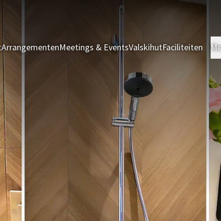
t
Arrangementen
Meetings & Events
Valskihut
Faciliteiten
Me