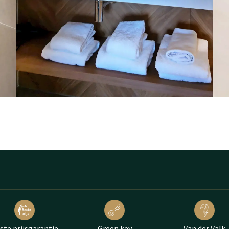
ste prijsgarantie
Green key
Van der Valk