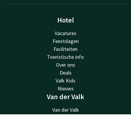
Hotel
Vacatures
Feestdagen
Faciliteiten
Toeristische info
Over ons
Deals
Valk Kids
Nieuws
Van der Valk
Van der Valk
Valk Deals
Valk Giftcard
Contact
Account
NL