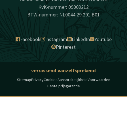
KvK-nummer: 09009212
BTW-nummer: NL0044.29.291 B01
Facebook
Instagram
LinkedIn
Youtube
Pinterest
verrassend vanzelfsprekend
Sitemap
Privacy
Cookies
Aansprakelijkheid
Voorwaarden
Beste prijsgarantie