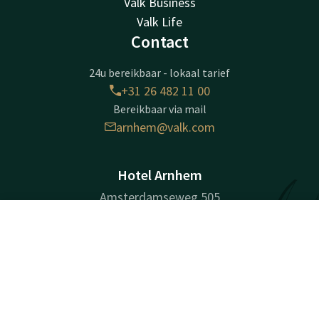
Valk Business
Valk Life
Contact
24u bereikbaar - lokaal tarief
+31 26 482 11 00
Bereikbaar via mail
arnhem@valk.com
Hotel Arnhem
Amsterdamseweg 505
6816VK
Contact
Account
NL
Arnhem
Plan route
Boek nu
Bedrijfsinformatie