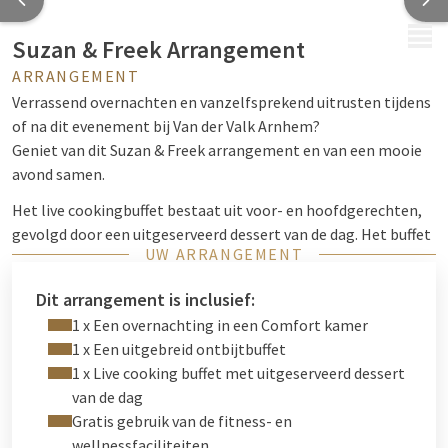
MENU
Suzan & Freek Arrangement
ARRANGEMENT
Verrassend overnachten en vanzelfsprekend uitrusten tijdens
of na dit evenement bij Van der Valk Arnhem?
Geniet van dit Suzan & Freek arrangement en van een mooie
avond samen.
Het live cookingbuffet bestaat uit voor- en hoofdgerechten,
gevolgd door een uitgeserveerd dessert van de dag. Het buffet
UW ARRANGEMENT
is tussen 16:00 en 18:30 uur, zodat u direct door kunt naar het
GelreDome.
Dit arrangement is inclusief:
1 x Een overnachting in een Comfort kamer
1 x Een uitgebreid ontbijtbuffet
1 x Live cooking buffet met uitgeserveerd dessert
van de dag
Gratis gebruik van de fitness- en
wellnessfaciliteiten