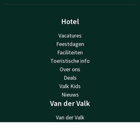
Hotel
Vacatures
Feestdagen
Faciliteiten
Toeristische info
Over ons
Deals
Valk Kids
Nieuws
Van der Valk
Van der Valk
Valk Deals
Valk Giftcard
Contact
Account
NL